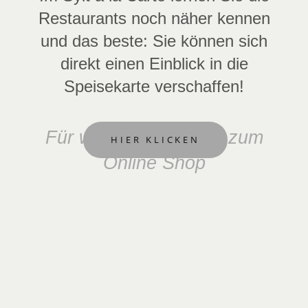
Restaurants noch näher kennen
und das beste: Sie können sich
direkt einen Einblick in die
Speisekarte verschaffen!
Für weitere Infos und zum
HIER KLICKEN
Online Shop