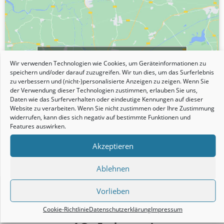
Klicke hier, um Marketing-Cookies zu
Wir verwenden Technologien wie Cookies, um Geräteinformationen zu
akzeptieren und diesen Inhalt zu
speichern und/oder darauf zuzugreifen. Wir tun dies, um das Surferlebnis
aktivieren
zu verbessern und (nicht-)personalisierte Anzeigen zu zeigen. Wenn Sie
der Verwendung dieser Technologien zustimmen, erlauben Sie uns,
Daten wie das Surferverhalten oder eindeutige Kennungen auf dieser
Website zu verarbeiten. Wenn Sie nicht zustimmen oder Ihre Zustimmung
widerrufen, kann dies sich negativ auf bestimmte Funktionen und
Features auswirken.
Akzeptieren
Ablehnen
Vorlieben
Der Inselbestseller seit über
Cookie-Richtlinie
Datenschutzerklärung
Impressum