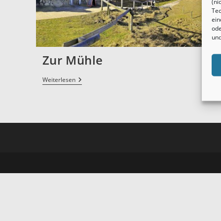
(ni
Tec
ein
ode
und
Zur Mühle
Weiterlesen